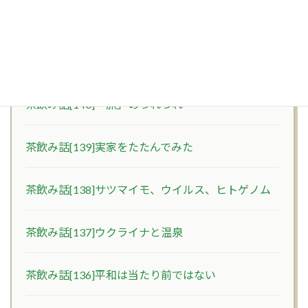
最近の投稿
茶飲み話[141]『核兵器廃絶と世界の紛争終結のた
めに』19日行動
茶飲み話[140]「旅」のつれづれ
茶飲み話[139]実家をたたんでみた
茶飲み話[138]サツマイモ、ウイルス、ヒトゲノム
茶飲み話[137]ウクライナと温泉
茶飲み話[136]平和は当たり前ではない