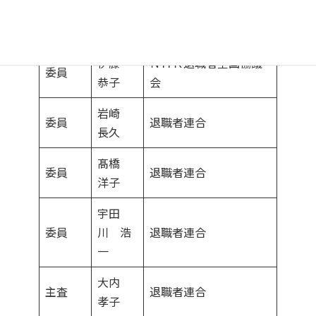
雨宮
委員
ＪＴ関連退職者の会
敬
伊藤
ＮＨＫ退職者全国協議
委員
恭子
会
岩崎
委員
退職者連合
長久
髙橋
委員
退職者連合
洋子
宇田
委員
川 浩
退職者連合
一
大内
主査
退職者連合
孝子